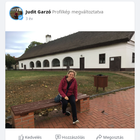
Judit Garzó
Profilkép megváltoztatva
3 év
Kedvelés
Hozzászólás
Megosztás