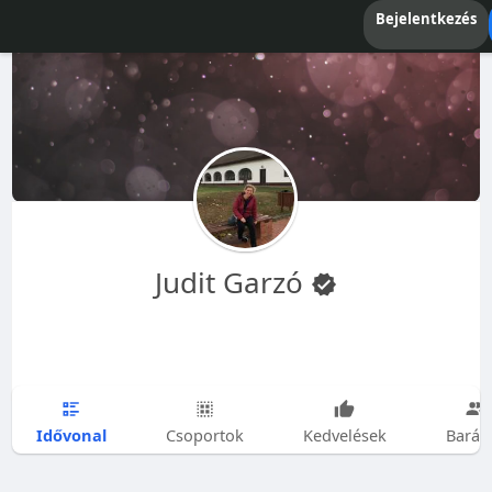
Bejelentkezés
Judit Garzó
Idővonal
Csoportok
Kedvelések
Barát