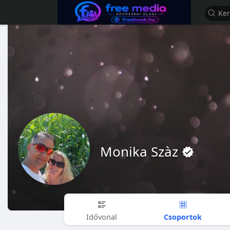
Monika Szàz
Csoportok
Idővonal