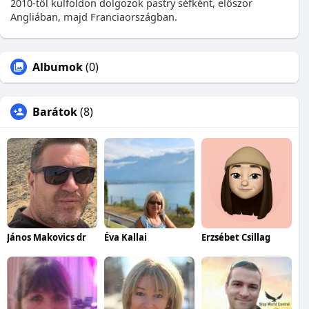
2010-től külföldön dolgozok pastry séfként, először
Angliában, majd Franciaországban.
Albumok
(0)
Barátok
(8)
János Makovics dr
Éva Kallai
Erzsébet Csillag