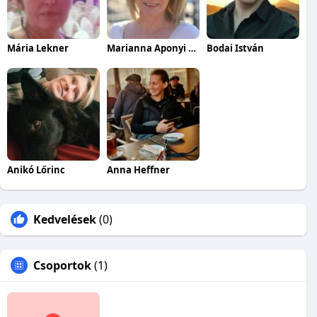
Mária Lekner
Marianna Aponyi Nagy
Bodai István
Anikó Lőrinc
Anna Heffner
Kedvelések
(0)
Csoportok
(1)