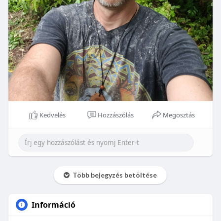
Kedvelés
Hozzászólás
Megosztás
Több bejegyzés betöltése
Információ