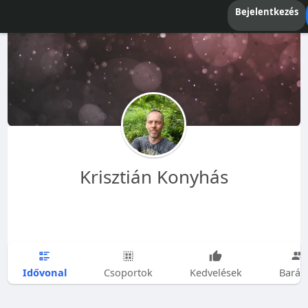
Bejelentkezés
Krisztián Konyhás
Idővonal
Csoportok
Kedvelések
Barát