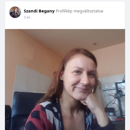
Szandi Begany
Profilkép megváltoztatva
3 év