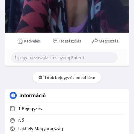
Kedvelés
Hozzászólás
Megosztás
Több bejegyzés betöltése
Információ
1
Bejegyzés
Nő
Lakhely Magyarország