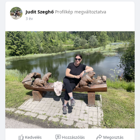
Judit Szeghő
Profilkép megváltoztatva
3 év
Kedvelés
Hozzászólás
Megosztás