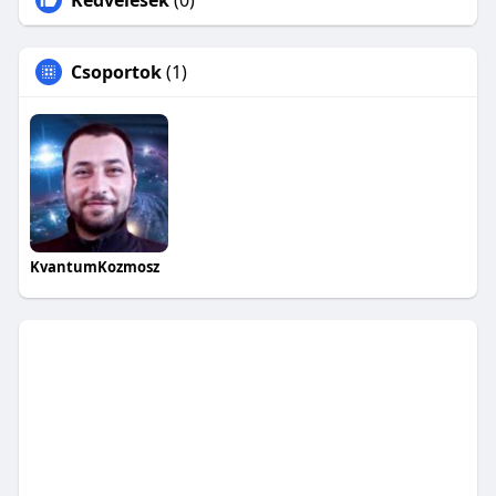
Kedvelések
(0)
Csoportok
(1)
KvantumKozmosz