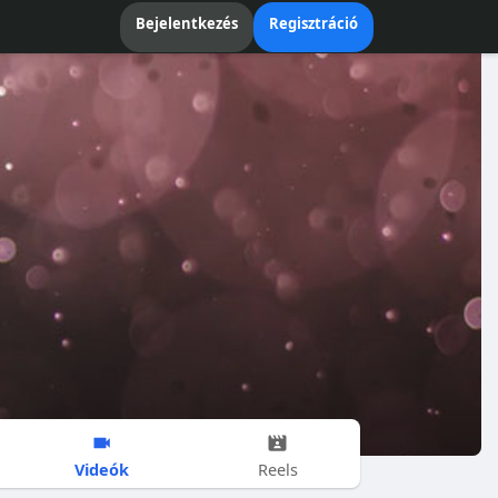
Bejelentkezés
Regisztráció
Videók
Reels