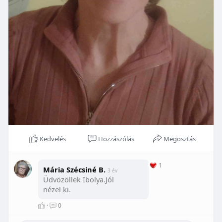
Kedvelés
Hozzászólás
Megosztás
1
Mária Szécsiné B.
3 év
Üdvözöllek Ibolya.Jól
nézel ki.
·
0