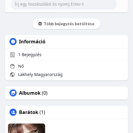
Több bejegyzés betöltése
Információ
1
Bejegyzés
Nő
Lakhely Magyarország
Albumok
(0)
Barátok
(1)