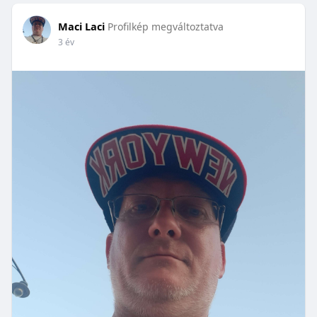
Maci Laci
Profilkép megváltoztatva
3 év