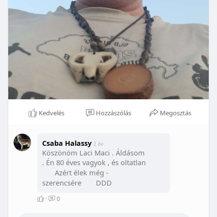
Kedvelés
Hozzászólás
Megosztás
Csaba Halassy
2 év
Köszönöm Laci Maci . Áldásom
. Én 80 éves vagyok , és oltatlan
Azért élek még -
szerencsére
DDD
·
0