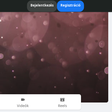
Bejelentkezés
Regisztráció
Videók
Reels