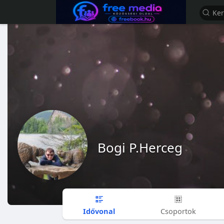
Bogi P.Herceg
Idővonal
Csoportok