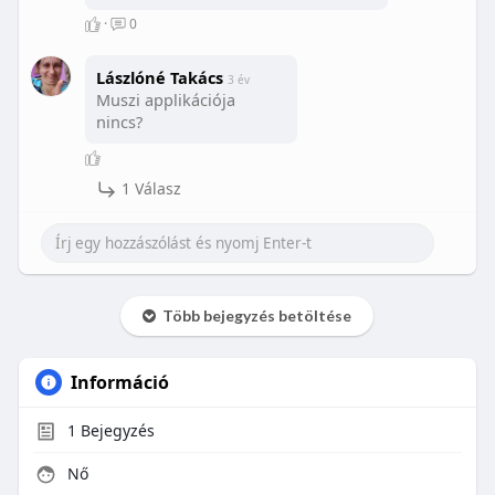
·
0
Lászlóné Takács
3 év
Muszi applikációja
nincs?
1 Válasz
Több bejegyzés betöltése
Információ
1
Bejegyzés
Nő