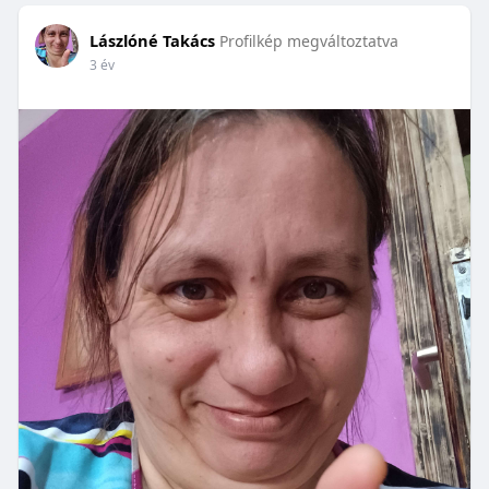
Lászlóné Takács
Profilkép megváltoztatva
3 év