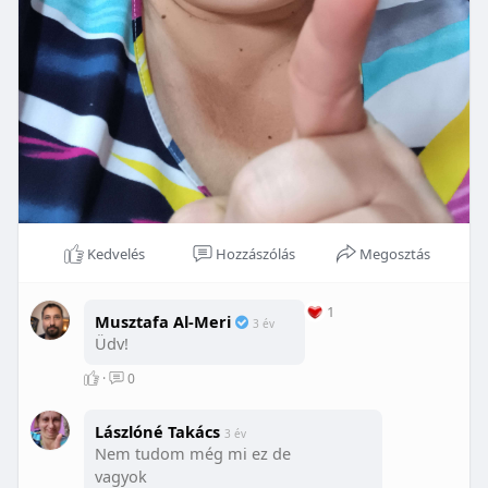
Kedvelés
Hozzászólás
Megosztás
1
Musztafa Al-Meri
3 év
Üdv!
·
0
Lászlóné Takács
3 év
Nem tudom még mi ez de
vagyok