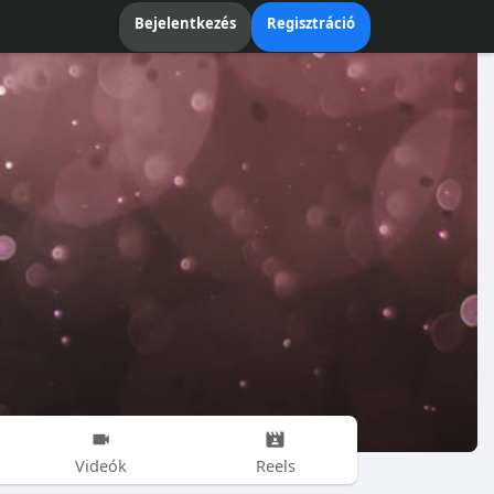
Bejelentkezés
Regisztráció
Videók
Reels