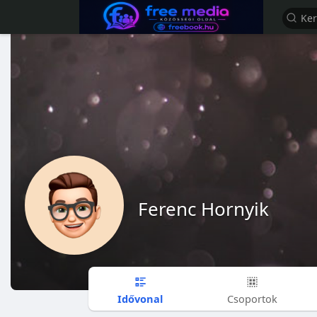
Ferenc Hornyik
Idővonal
Csoportok