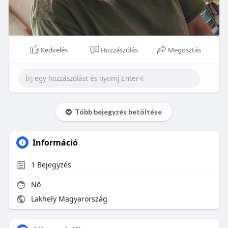
Kedvelés
Hozzászólás
Megosztás
Több bejegyzés betöltése
Információ
1
Bejegyzés
Nő
Lakhely Magyarország