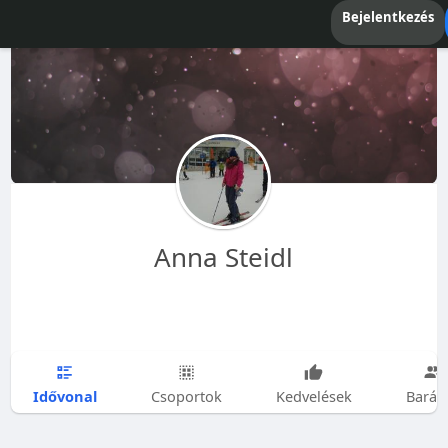
Bejelentkezés
Anna Steidl
Idővonal
Csoportok
Kedvelések
Barát