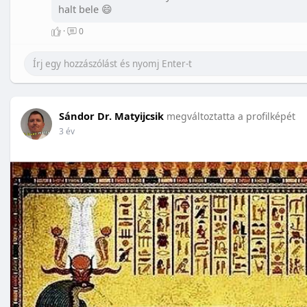
halt bele 😄
·
0
Sándor Dr. Matyijcsik
megváltoztatta a profilképét
3 év