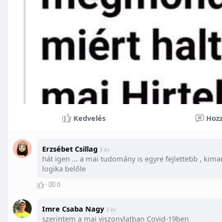
Kedvelés
Hozz
Erzsébet Csillag
3 év
hát igen ... a mai tudomány is egyre fejlettebb , kima
logika belőle
·
0
Imre Csaba Nagy
3 év
szerintem a mai viszonylatban Covid-19ben