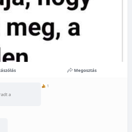
ászólás
Megosztás
1
radt a