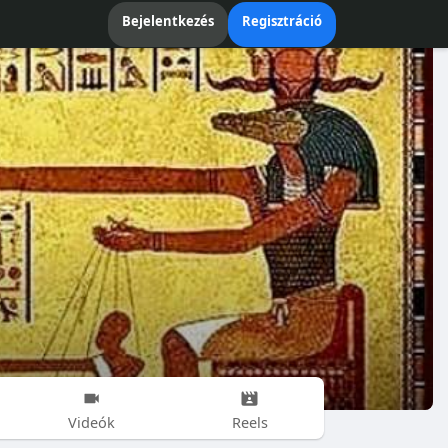
Bejelentkezés
Regisztráció
Videók
Reels