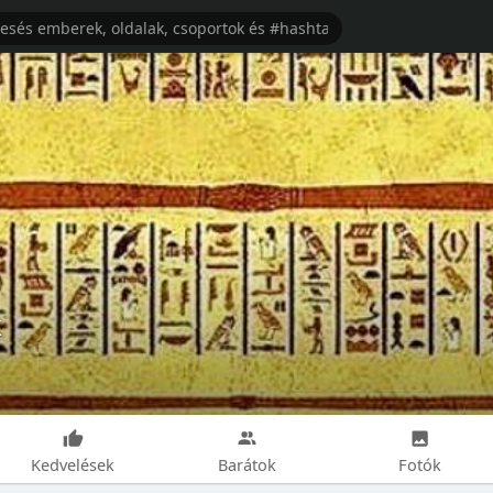
k
Kedvelések
Barátok
Fotók