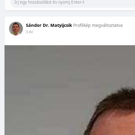
Sándor Dr. Matyijcsik
Profilkép megváltoztatva
3 év