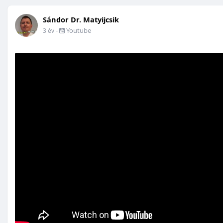
Sándor Dr. Matyijcsik
-
Youtube
3 év