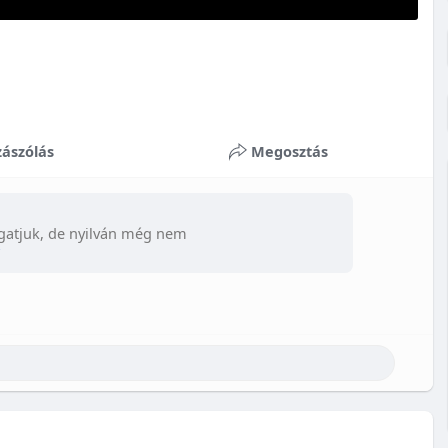
ászólás
Megosztás
gatjuk, de nyilván még nem