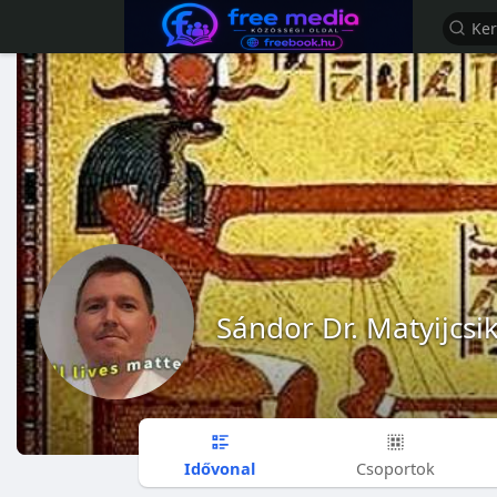
Sándor Dr. Matyijcsi
Idővonal
Csoportok