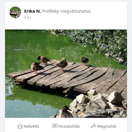
Erika N.
Profilkép megváltoztatva
3 év
Kedvelés
Hozzászólás
Megosztás