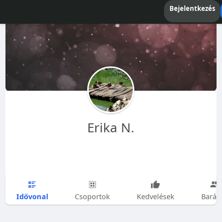
Bejelentkezés
Erika N.
Idővonal
Csoportok
Kedvelések
Barát