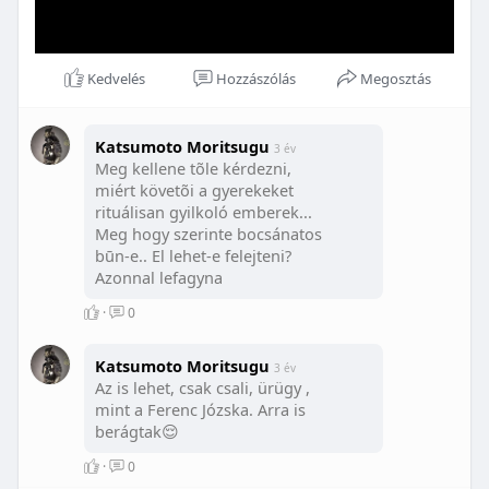
Kedvelés
Hozzászólás
Megosztás
Katsumoto Moritsugu
3 év
Meg kellene tõle kérdezni,
miért követõi a gyerekeket
rituálisan gyilkoló emberek...
Meg hogy szerinte bocsánatos
būn-e.. El lehet-e felejteni?
Azonnal lefagyna
·
0
Katsumoto Moritsugu
3 év
Az is lehet, csak csali, ürügy ,
mint a Ferenc Józska. Arra is
berágtak😌
·
0