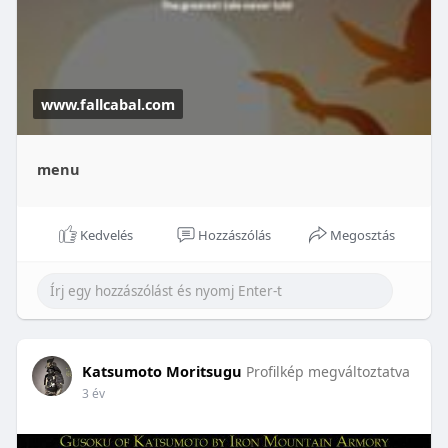
Osszátok minél több helyre jusson El! ☯️🫡😉
www.fallcabal.com
menu
Kedvelés
Hozzászólás
Megosztás
Katsumoto Moritsugu
Profilkép megváltoztatva
3 év