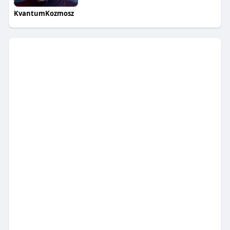
KvantumKozmosz