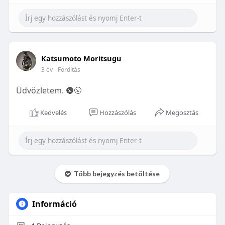
Katsumoto Moritsugu
3 év
- Fordítás
Üdvözletem. 🌚🌝
Kedvelés
Hozzászólás
Megosztás
Több bejegyzés betöltése
Információ