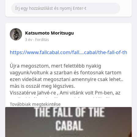
Katsumoto Moritsugu
3 év
- Fordítás
https://www.fallcabal.com/fall....cabal/the-fall-of-th
Újra megosztom, mert felettébb nyakig
vagyunk/voltunk a szarban és fontosnak tartom
ezen videókat megosztani amennyire csak lehet..
màs is osszál meg légszìves.
Visszatérve Jahvé-re , Ami vitánk volt Pm-ben, az
egyik videóban bevillan egy kép a zsidókról a
Továbbiak megtekintése
bikának áldozva... Nos miután Mózes lejött a
hegyrõl és meglátta õket, szétverte a szobron a tìz
parancsolatot haragjâban. Szóval a sátán a
judeaizmusra is rátelepedett illetve felszabdalta
szokás szerint.. tudtommal 3 fõ irányzata van.. 😌