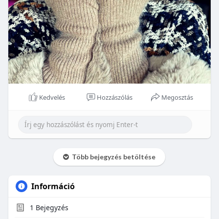
Kedvelés
Hozzászólás
Megosztás
Több bejegyzés betöltése
Információ
1
Bejegyzés