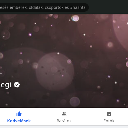
zegi
Kedvelések
Barátok
Fotók