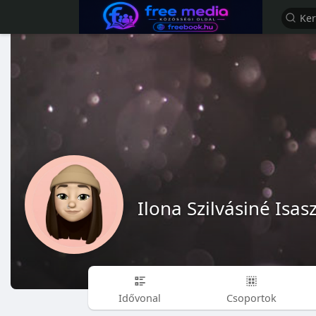
Ilona Szilvásiné Isas
Idővonal
Csoportok