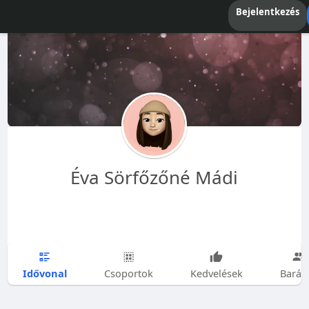
Bejelentkezés
Éva Sörfőzőné Mádi
Idővonal
Csoportok
Kedvelések
Barát