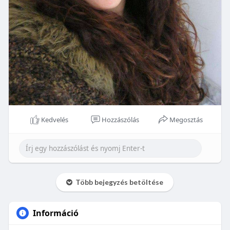
Kedvelés
Hozzászólás
Megosztás
Több bejegyzés betöltése
Információ