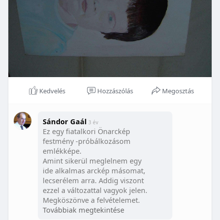
Kedvelés
Hozzászólás
Megosztás
Sándor Gaál
3 év
Ez egy fiatalkori Önarckép
festmény -próbálkozásom
emlékképe.
Amint sikerül meglelnem egy
ide alkalmas arckép másomat,
lecserélem arra. Addig viszont
ezzel a változattal vagyok jelen.
Megköszönve a felvételemet.
Nagyon vonzó az első
Továbbiak megtekintése
percekben a számomra. ;-)