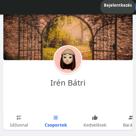
Bejelentkezés
Irén Bátri
Csoportok
Idővonal
Kedvelések
Barát