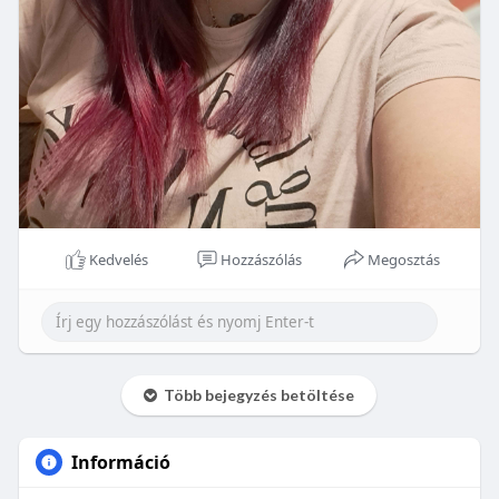
Kedvelés
Hozzászólás
Megosztás
Több bejegyzés betöltése
Információ