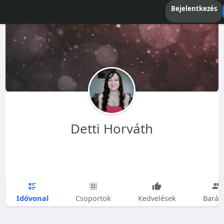
Bejelentkezés
Detti Horváth
Idővonal
Csoportok
Kedvelések
Barát