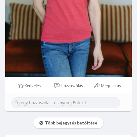
Kedvelés
Hozzászólás
Megosztás
Több bejegyzés betöltése