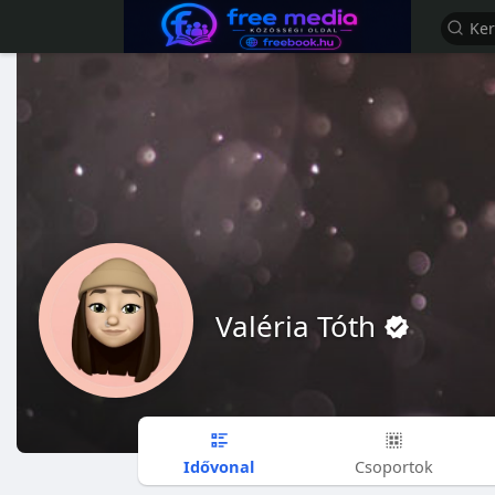
Valéria Tóth
Idővonal
Csoportok