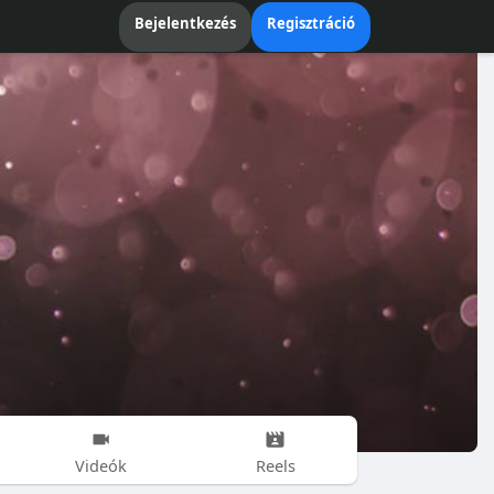
Bejelentkezés
Regisztráció
Videók
Reels