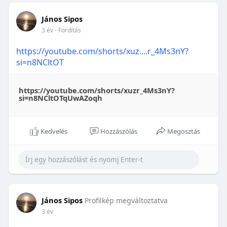
János Sipos
3 év
- Fordítás
https://youtube.com/shorts/xuz....r_4Ms3nY?
si=n8NCltOT
https://youtube.com/shorts/xuzr_4Ms3nY?
si=n8NCltOTqUwAZoqh
Kedvelés
Hozzászólás
Megosztás
János Sipos
Profilkép megváltoztatva
3 év