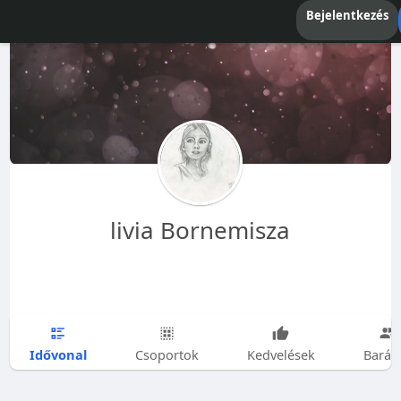
Bejelentkezés
livia Bornemisza
Idővonal
Csoportok
Kedvelések
Barát