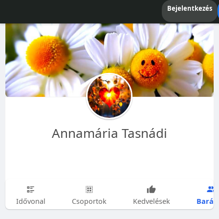
Bejelentkezés
Annamária Tasnádi
Barát
Idővonal
Csoportok
Kedvelések