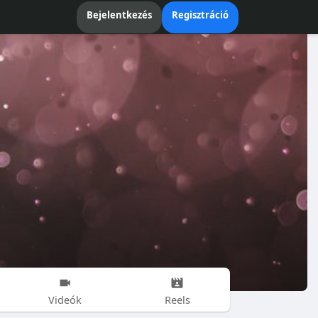
Bejelentkezés
Regisztráció
Videók
Reels