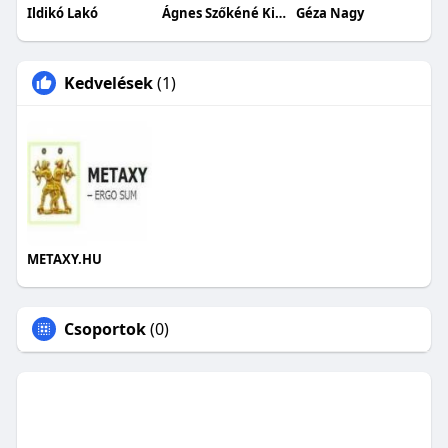
Ildikó Lakó
Ágnes Szőkéné Kiss
Géza Nagy
Kedvelések
(1)
METAXY.HU
Csoportok
(0)