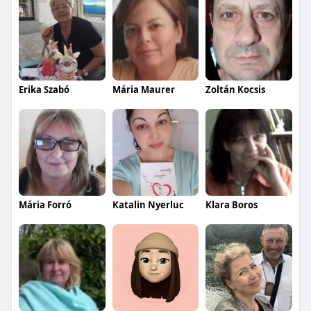
Erika Szabó
Mária Maurer
Zoltán Kocsis
Mária Forró
Katalin Nyerluc
Klara Boros