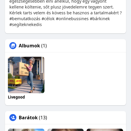
egészségesebben élni anélkül, hogy egy vagyont
kellene költenie, sőt plusz jövedelemre tegyen szert.
Kérlek tarts velem és kövess be hasznos a tartalmakért ?
#bemutatkozás #célok #onlinebussines #bárkinek
#segíteknekedis
Albumok
(1)
Livegood
Barátok
(13)