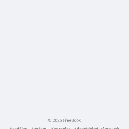
© 2026 FreeBook
Kezdőlap
Névjegy
Kapcsolat
Adatvédelmi irányelvek