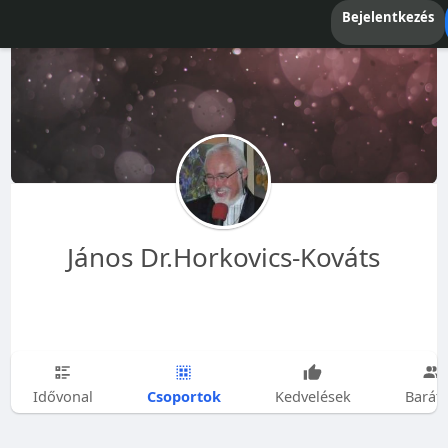
Bejelentkezés
János Dr.Horkovics-Kováts
Csoportok
Idővonal
Kedvelések
Barát