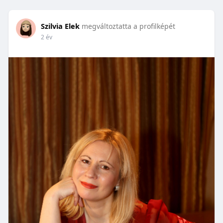
Szilvia Elek
megváltoztatta a profilképét
2 év