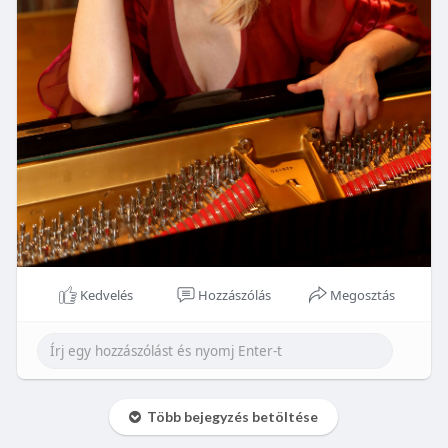
Kedvelés
Hozzászólás
Megosztás
Több bejegyzés betöltése