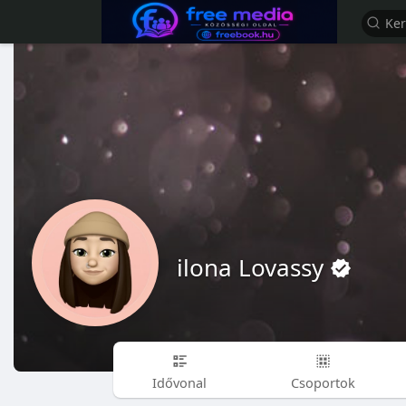
ilona Lovassy
Idővonal
Csoportok