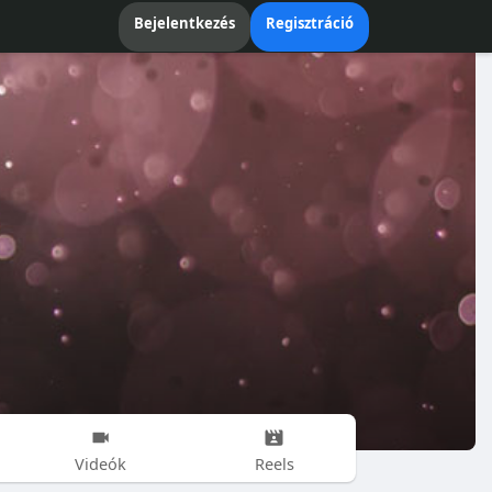
Bejelentkezés
Regisztráció
Videók
Reels