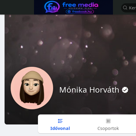
Mónika Horváth
Idővonal
Csoportok