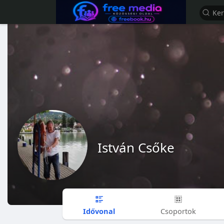
István Csőke
Idővonal
Csoportok