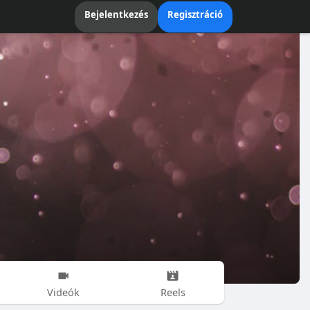
Bejelentkezés
Regisztráció
Videók
Reels