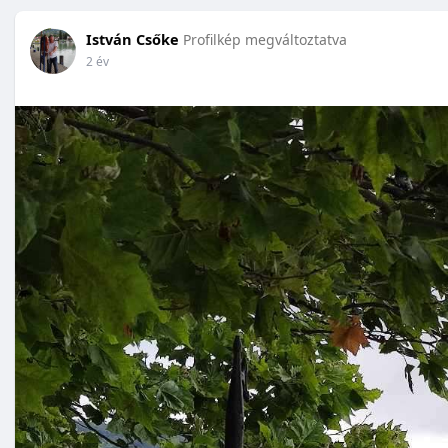
István Csőke
Profilkép megváltoztatva
2 év