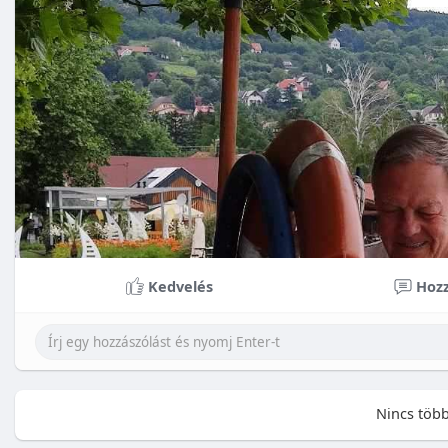
Kedvelés
Hozz
Nincs több