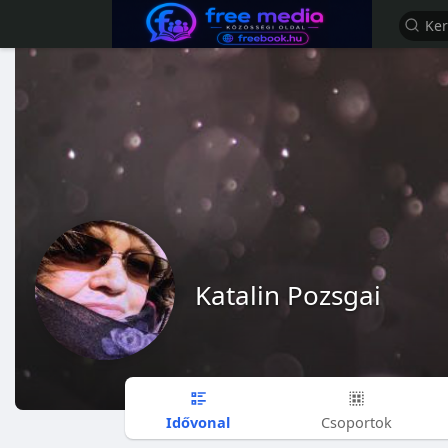
Katalin Pozsgai
Idővonal
Csoportok