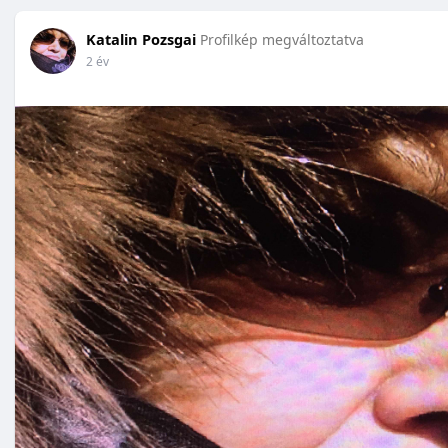
Katalin Pozsgai
Profilkép megváltoztatva
2 év