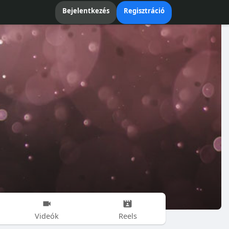
Bejelentkezés
Regisztráció
Videók
Reels