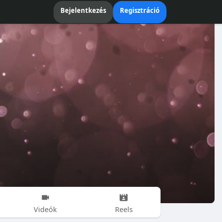
Bejelentkezés
Regisztráció
Videók
Reels