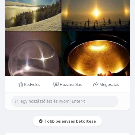
Kedvelés
Hozzászólás
Megosztás
Több bejegyzés betöltése