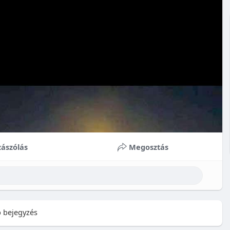
ászólás
Megosztás
 bejegyzés