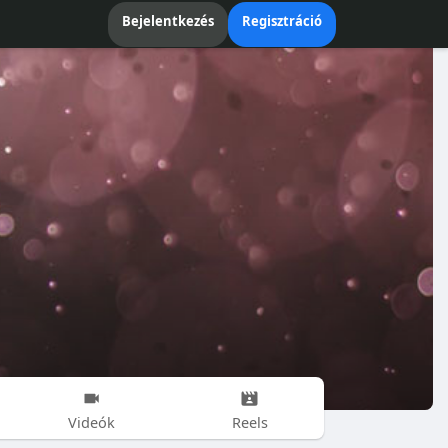
Bejelentkezés
Regisztráció
Videók
Reels