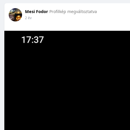
Mesi Fodor
Profilkép megváltoztatva
2 év