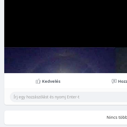
Kedvelés
Hozz
Nincs több