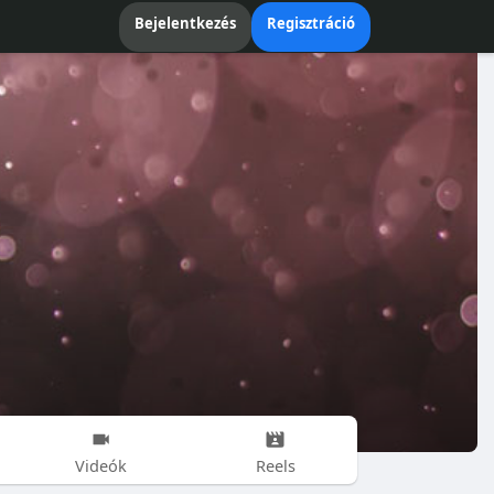
Bejelentkezés
Regisztráció
Videók
Reels