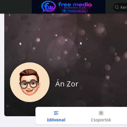
Án Zor
Idővonal
Csoportok