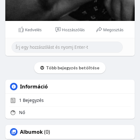
Kedvelés
Hozzászólás
Megosztás
Több bejegyzés betöltése
Információ
1
Bejegyzés
Nő
Albumok
(0)