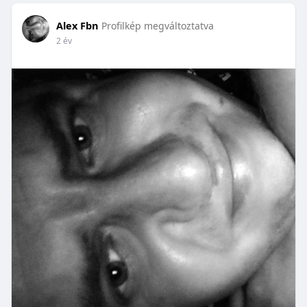
Alex Fbn
Profilkép megváltoztatva
2 év