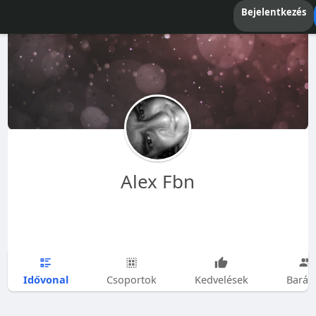
Bejelentkezés
Alex Fbn
Idővonal
Csoportok
Kedvelések
Barát