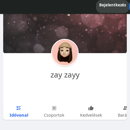
Bejelentkezés
zay zayy
Idővonal
Csoportok
Kedvelések
Barát