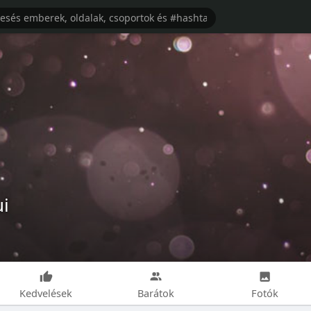
ui
Kedvelések
Barátok
Fotók