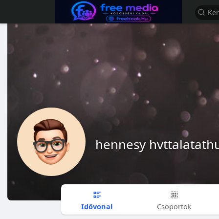
hennesy hvttalatath
Idővonal
Csoportok