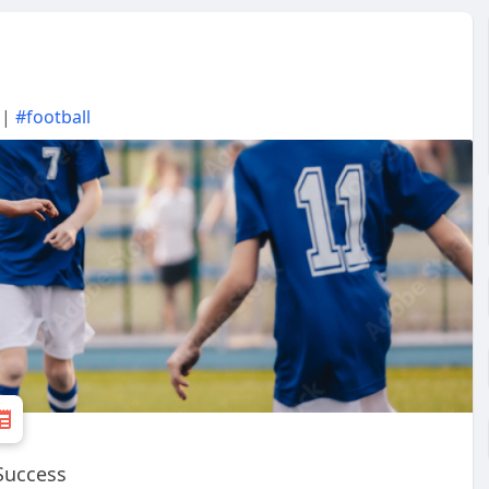
 |
#football
 Success