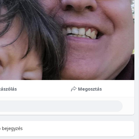
ászólás
Megosztás
 bejegyzés