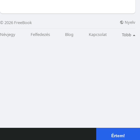
Nyelv
© 2026 FreeBook
Névjegy
Felfedezés
Blog
Kapcsolat
Több
Értem!