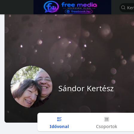
Sándor Kertész
Idővonal
Csoportok