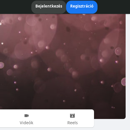
Bejelentkezés
Regisztráció
Videók
Reels