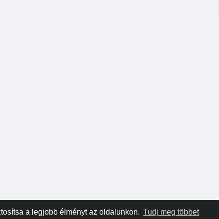
tosítsa a legjobb élményt az oldalunkon.
Tudj meg többet