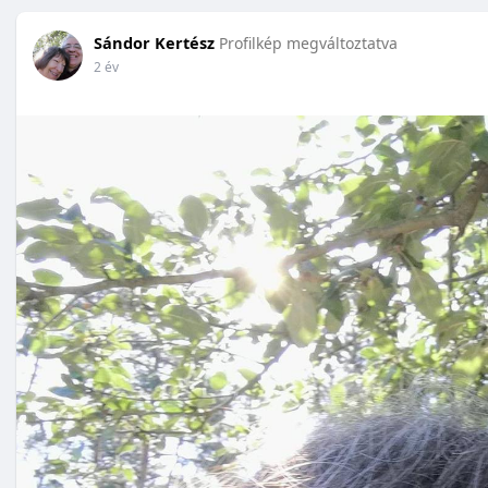
Sándor Kertész
Profilkép megváltoztatva
2 év