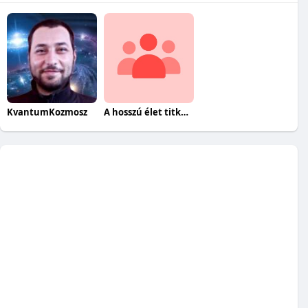
KvantumKozmosz
A hosszú élet titkai egészségesen.