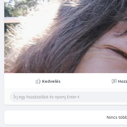
Kedvelés
Hozz
Nincs több