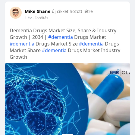
Mike Shane
új cikket hozott létre
1 év
- Fordítás
Dementia Drugs Market Size, Share & Industry
Growth | 2034 |
#dementia
Drugs Market
#dementia
Drugs Market Size
#dementia
Drugs
Market Share
#dementia
Drugs Market Industry
Growth