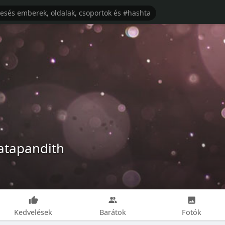
atapandith
Kedvelések
Barátok
Fotók