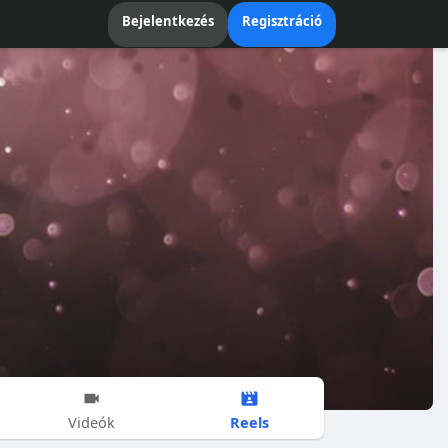
Bejelentkezés
Regisztráció
Reels
Videók