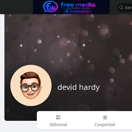
devid hardy
Idővonal
Csoportok