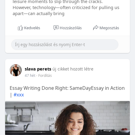
leisure moments to slip through the cracks.
However, technology—often criticized for pulling us
apart—can actually bring
Kedvelés
Hozzászólás
Megosztás
slava perets
új cikket hozott létre
47 hét
- Fordítás
Essay Writing Done Right: SameDayEssay in Action
|
#ххх