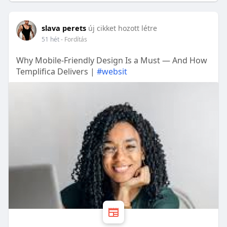
slava perets
új cikket hozott létre
51 hét
- Fordítás
Why Mobile-Friendly Design Is a Must — And How
Templifica Delivers |
#websit